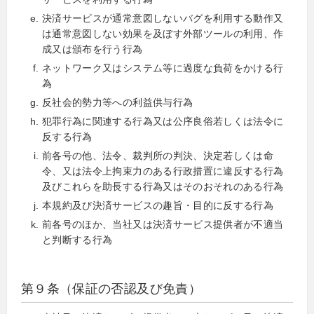
決済サービスが通常意図しないバグを利用する動作又
は通常意図しない効果を及ぼす外部ツールの利用、作
成又は頒布を行う行為
ネットワーク又はシステム等に過度な負荷をかける行
為
反社会的勢力等への利益供与行為
犯罪行為に関連する行為又は公序良俗若しくは法令に
反する行為
前各号の他、法令、裁判所の判決、決定若しくは命
令、又は法令上拘束力のある行政措置に違反する行為
及びこれらを助長する行為又はそのおそれのある行為
本規約及び決済サービスの趣旨・目的に反する行為
前各号のほか、当社又は決済サービス提供者が不適当
と判断する行為
第９条（保証の否認及び免責）