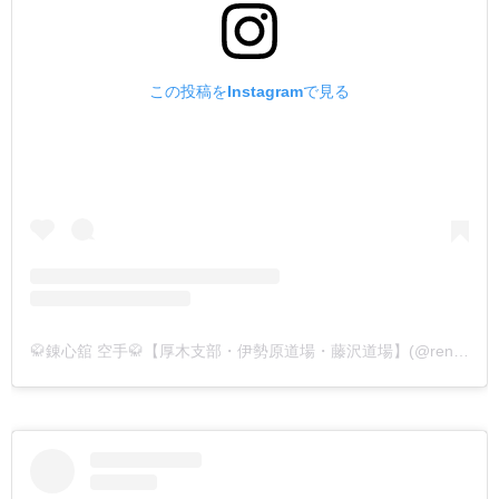
この投稿をInstagramで見る
🥋錬心舘 空手🥋【厚木支部・伊勢原道場・藤沢道場】(@renshinkan_atsugi)がシェアした投稿