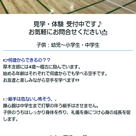
見学・体験 受付中です♪
お気軽にお問合せください📩
子供：幼児〜小学生・中学生
👉 何歳からできるの？？
厚木支部には4歳〜稽古に励んでいます。
始める年齢はそれぞれで何歳からでも学べる空手です。
お友達と楽しみながら空手を学べます👬
👉
組手は危ないし怖そう、、
錬心舘は中学生まで打撃の伴う組手はさせません。
子供のうちはしっかり身体を作り、礼儀を身につけ心身の成長を促
します。