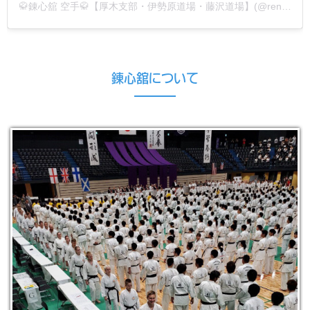
🥋錬心舘 空手🥋【厚木支部・伊勢原道場・藤沢道場】(@renshinkan_atsugi)がシェアした投稿
錬心舘について