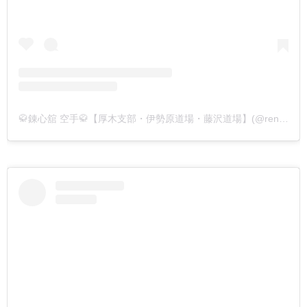
🥋錬心舘 空手🥋【厚木支部・伊勢原道場・藤沢道場】(@renshinkan_atsugi)がシェアした投稿