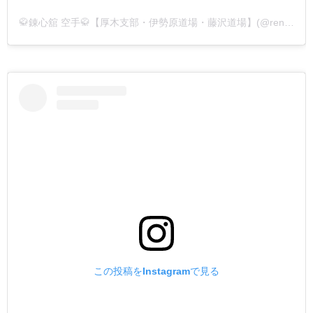
🥋錬心舘 空手🥋【厚木支部・伊勢原道場・藤沢道場】(@renshinkan_atsugi)がシェアした投稿
この投稿をInstagramで見る