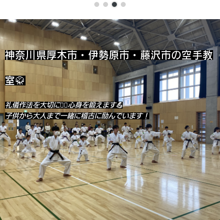
神奈川県厚木市・伊勢原市・藤沢市の空手教
室🥋
礼儀作法を大切に🧎‍♂️心身を鍛えます💪
子供から大人まで一緒に稽古に励んでいます！