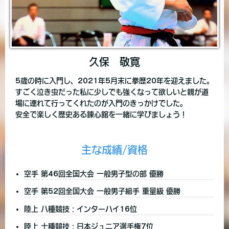
久保 敬寛
5歳の時に入門し、2021年5月末に拳歴20年を迎えました。
すごく泣き虫だった私に少しでも強くなって欲しいと親が道
場に連れて行ってくれたのが入門のきっかけでした。
安全で楽しく歴史ある錬心舘を一緒に学びましょう！
主な成績/資格
空手 第46回全国大会 一般男子型の部 優勝
空手 第52回全国大会 一般男子組手 重量級 優勝
陸上 八種競技：インターハイ16位
陸上 十種競技：日本ジュニア選手権7位