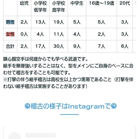
幼児
小学校
小学校
中学生
16歳〜19歳
20代
3
低学年
高学年
男性
2人
13人
19人
5人
5人
3人
女性
0人
4人
11人
4人
2人
3人
合計
2人
17人
30人
9人
7人
6人
錬心舘空手は何歳からでも学べる武道です。
組手を無理強いすることはなく、型をメインにご自身のペースに合
わせて稽古をすることも可能です。
※打撃の伴う組手稽古は高校生以上かつ黒帯であること（打撃を伴
わない組手稽古は実施することがあります）
🥋稽古の様子はInstagramで🥋